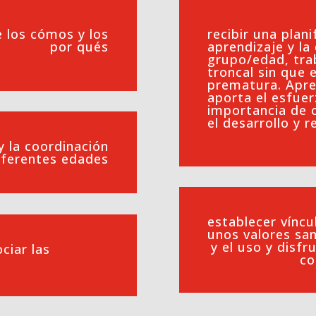
 los cómos y los
recibir una plan
por qués
aprendizaje y la
grupo/edad, tra
troncal sin que 
prematura. Apre
aporta el esfuer
importancia de 
el desarrollo y 
y la coordinación
iferentes edades
establecer víncu
unos valores san
y el uso y disf
ciar las
co