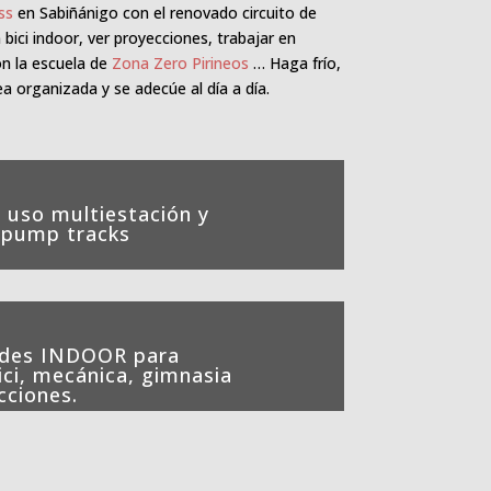
ss
en Sabiñánigo con el renovado circuito de
bici indoor, ver proyecciones, trabajar en
n la escuela de
Zona Zero Pirineos
… Haga frío,
ea organizada y se adecúe al día a día.
 uso multiestación y
, pump tracks
ades INDOOR para
ici, mecánica, gimnasia
cciones.