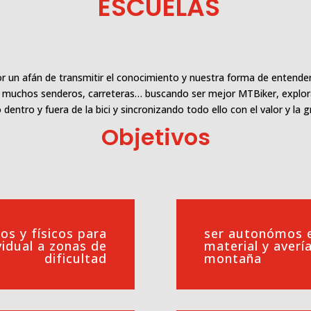
ESCUELAS
 un afán de transmitir el conocimiento y nuestra forma de entender
o muchos senderos, carreteras… buscando ser mejor MTBiker, explora
 dentro y fuera de la bici y sincronizando todo ello con el valor y la
Objetivos
os y físicos para
ser autonómos e
idual a zonas de
material y avería
dificultad
montaña