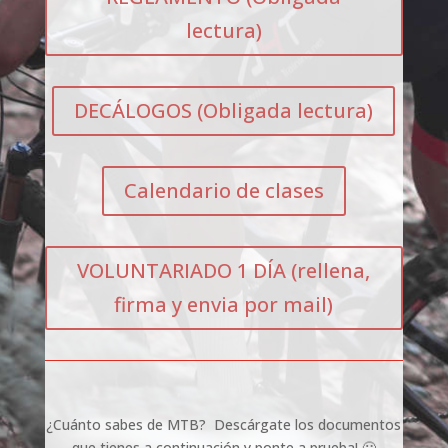
lectura)
DECÁLOGOS (Obligada lectura)
Calendario de clases
VOLUNTARIADO 1 DÍA (rellena,
firma y envia por mail)
¿Cuánto sabes de MTB? Descárgate los documentos
que tienes a continuación y ponte a prueba! 🙂