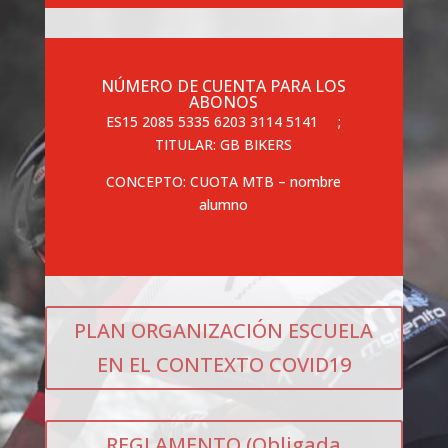
NÚMERO DE CUENTA PARA LOS
ABONOS
ES15 2085 5335 6203 3114 5141
;
TITULAR: GB BIKERS
CONCEPTO: CUOTA MTB – nombre
alumno
PLAN ORGANIZACIÓN ESCUELA
EN EL CONTEXTO COVID19
REGLAMENTO (Obligada