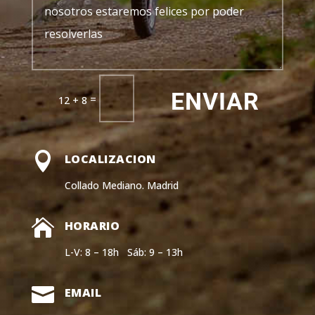
ENVIAR
=
12 + 8

LOCALIZACION
Collado Mediano. Madrid

HORARIO
L-V: 8 – 18h Sáb: 9 – 13h

EMAIL