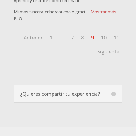
Aprendí y disfrute como un enano.
Mi mas sincera enhorabuena y graci
Mostrar más
B. O.
Navegación
Página
Página
Página
Página
Página
Página
Anterior
1
…
7
8
9
10
11
de
las
Siguiente
reseñas
del
sitio
¿Quieres compartir tu experiencia?