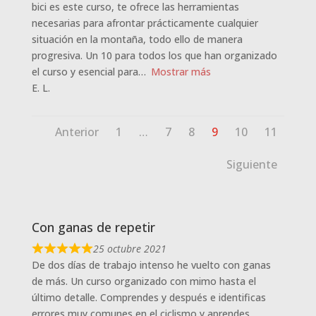
bici es este curso, te ofrece las herramientas
necesarias para afrontar prácticamente cualquier
situación en la montaña, todo ello de manera
progresiva. Un 10 para todos los que han organizado
el curso y esencial para
Mostrar más
E. L.
Navegación
Página
Página
Página
Página
Página
Página
Anterior
1
…
7
8
9
10
11
de
las
Siguiente
reseñas
del
sitio
Con ganas de repetir
25 octubre 2021
De dos días de trabajo intenso he vuelto con ganas
de más. Un curso organizado con mimo hasta el
último detalle. Comprendes y después e identificas
errores muy comunes en el ciclismo y aprendes